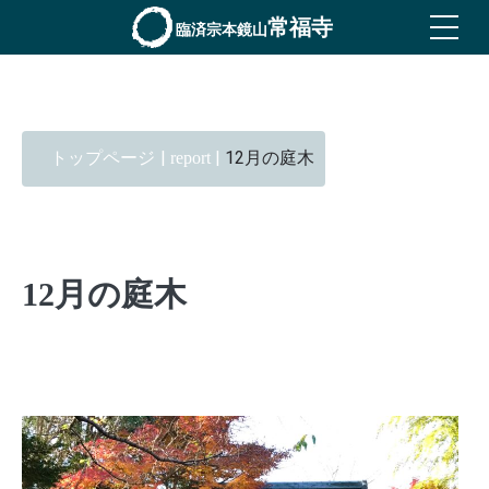
常福寺
臨済宗本鏡山
|
|
12月の庭木
トップページ
report
12月の庭木